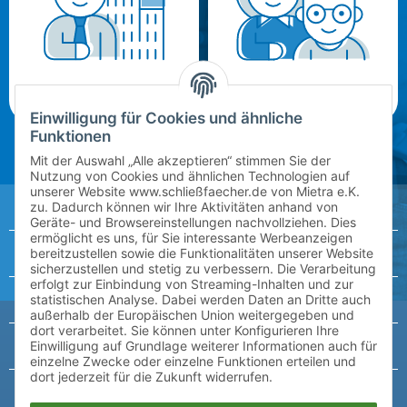
Schulen & Lehrer
Eltern & Schüler
Einwilligung für Cookies und ähnliche
Funktionen
Mit der Auswahl „Alle akzeptieren“ stimmen Sie der
Nutzung von Cookies und ähnlichen Technologien auf
unserer Website www.schließfaecher.de von Mietra e.K.
Ein Schließfach mieten?
zu. Dadurch können wir Ihre Aktivitäten anhand von
Geräte- und Browsereinstellungen nachvollziehen. Dies
ermöglicht es uns, für Sie interessante Werbeanzeigen
Meine Daten
bereitzustellen sowie die Funktionalitäten unserer Website
sicherzustellen und stetig zu verbessern. Die Verarbeitung
erfolgt zur Einbindung von Streaming-Inhalten und zur
Schliessfach kündigen
statistischen Analyse. Dabei werden Daten an Dritte auch
außerhalb der Europäischen Union weitergegeben und
dort verarbeitet. Sie können unter Konfigurieren Ihre
Einen Vertrag bearbeiten?
Einwilligung auf Grundlage weiterer Informationen auch für
einzelne Zwecke oder einzelne Funktionen erteilen und
dort jederzeit für die Zukunft widerrufen.
Pincode zum Fach vergessen?