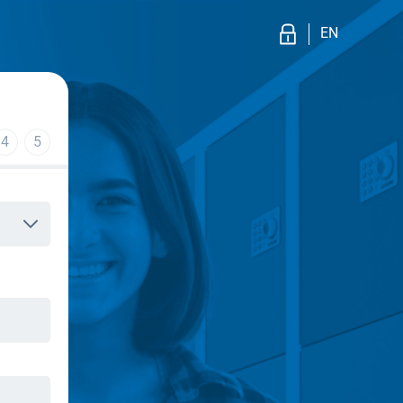
EN
4
5