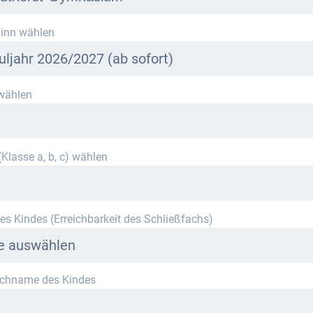
r Schule stehen derzeit leider keine Schließfächer zur Verfügung.
inn wählen
ieren Sie uns per E-Mail an
info@mietra.de
.
uljahr 2026/2027 (ab sofort)
wählen
ählen Sie die korrekte Klassenstufe im kommenden Schuljahr.
Klasse a, b, c) wählen
es Kindes (Erreichbarkeit des Schließfachs)
te auswählen
achname des Kindes