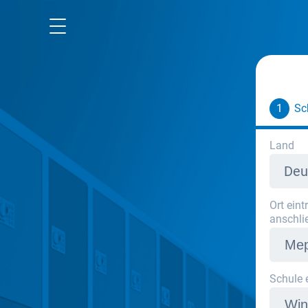
Mietra Website
Datenschutz
AGB
1
Sc
Impressum
Land
Deu
Ort ein
anschli
Schule 