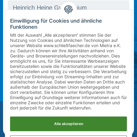
Einwilligung für Cookies und ähnliche
In dieser Schule stehen derzeit leider keine Schließfächer
Mietbeginn wählen
Funktionen
zur Verfügung. Bitte kontaktieren Sie uns per E-Mail
Schuljahr 2026/2027 (ab sofort)
an
info@mietra.de
.
Mit der Auswahl „Alle akzeptieren“ stimmen Sie der
Nutzung von Cookies und ähnlichen Technologien auf
unserer Website www.schließfaecher.de von Mietra e.K.
Klasse wählen
zu. Dadurch können wir Ihre Aktivitäten anhand von
Geräte- und Browsereinstellungen nachvollziehen. Dies
Bitte wählen Sie die korrekte Klassenstufe im
ermöglicht es uns, für Sie interessante Werbeanzeigen
1
kommenden Schuljahr.
bereitzustellen sowie die Funktionalitäten unserer Website
sicherzustellen und stetig zu verbessern. Die Verarbeitung
erfolgt zur Einbindung von Streaming-Inhalten und zur
Zusatz (Klasse a, b, c) wählen
statistischen Analyse. Dabei werden Daten an Dritte auch
außerhalb der Europäischen Union weitergegeben und
?
dort verarbeitet. Sie können unter Konfigurieren Ihre
Einwilligung auf Grundlage weiterer Informationen auch für
einzelne Zwecke oder einzelne Funktionen erteilen und
Vor-/Nachname des Kindes
dort jederzeit für die Zukunft widerrufen.
Alle akzeptieren