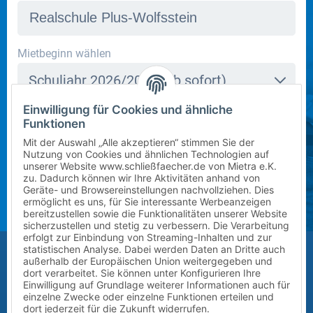
In dieser Schule stehen derzeit leider keine Schließfächer
Mietbeginn wählen
zur Verfügung. Bitte kontaktieren Sie uns per E-Mail
Schuljahr 2026/2027 (ab sofort)
an
info@mietra.de
.
Einwilligung für Cookies und ähnliche
Klasse wählen
Funktionen
Bitte wählen Sie die korrekte Klassenstufe im
5
Mit der Auswahl „Alle akzeptieren“ stimmen Sie der
kommenden Schuljahr.
Nutzung von Cookies und ähnlichen Technologien auf
unserer Website www.schließfaecher.de von Mietra e.K.
Zusatz (Klasse a, b, c) wählen
zu. Dadurch können wir Ihre Aktivitäten anhand von
Geräte- und Browsereinstellungen nachvollziehen. Dies
ermöglicht es uns, für Sie interessante Werbeanzeigen
?
bereitzustellen sowie die Funktionalitäten unserer Website
sicherzustellen und stetig zu verbessern. Die Verarbeitung
erfolgt zur Einbindung von Streaming-Inhalten und zur
Größe des Kindes (Erreichbarkeit des Schließfachs)
statistischen Analyse. Dabei werden Daten an Dritte auch
außerhalb der Europäischen Union weitergegeben und
Bitte auswählen
dort verarbeitet. Sie können unter Konfigurieren Ihre
Einwilligung auf Grundlage weiterer Informationen auch für
einzelne Zwecke oder einzelne Funktionen erteilen und
Vor-/Nachname des Kindes
dort jederzeit für die Zukunft widerrufen.