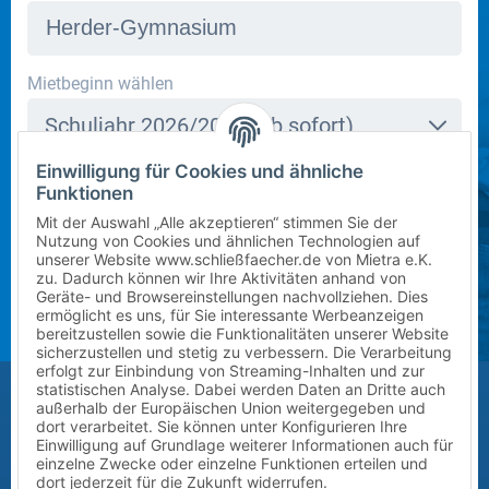
In dieser Schule stehen derzeit leider keine Schließfächer
Mietbeginn wählen
zur Verfügung. Bitte kontaktieren Sie uns per E-Mail
Schuljahr 2026/2027 (ab sofort)
an
info@mietra.de
.
Einwilligung für Cookies und ähnliche
Klasse wählen
Funktionen
Bitte wählen Sie die korrekte Klassenstufe im
5
Mit der Auswahl „Alle akzeptieren“ stimmen Sie der
kommenden Schuljahr.
Nutzung von Cookies und ähnlichen Technologien auf
unserer Website www.schließfaecher.de von Mietra e.K.
Zusatz (Klasse a, b, c) wählen
zu. Dadurch können wir Ihre Aktivitäten anhand von
Geräte- und Browsereinstellungen nachvollziehen. Dies
ermöglicht es uns, für Sie interessante Werbeanzeigen
?
bereitzustellen sowie die Funktionalitäten unserer Website
sicherzustellen und stetig zu verbessern. Die Verarbeitung
erfolgt zur Einbindung von Streaming-Inhalten und zur
Größe des Kindes (Erreichbarkeit des Schließfachs)
statistischen Analyse. Dabei werden Daten an Dritte auch
außerhalb der Europäischen Union weitergegeben und
Bitte auswählen
dort verarbeitet. Sie können unter Konfigurieren Ihre
Einwilligung auf Grundlage weiterer Informationen auch für
einzelne Zwecke oder einzelne Funktionen erteilen und
Vor-/Nachname des Kindes
dort jederzeit für die Zukunft widerrufen.