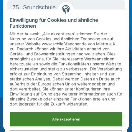
Einwilligung für Cookies und ähnliche
In dieser Schule stehen derzeit leider keine Schließfächer
Mietbeginn wählen
Funktionen
zur Verfügung. Bitte kontaktieren Sie uns per E-Mail
Schuljahr 2026/2027 (ab sofort)
an
info@mietra.de
.
Mit der Auswahl „Alle akzeptieren“ stimmen Sie der
Nutzung von Cookies und ähnlichen Technologien auf
unserer Website www.schließfaecher.de von Mietra e.K.
Klasse wählen
zu. Dadurch können wir Ihre Aktivitäten anhand von
Geräte- und Browsereinstellungen nachvollziehen. Dies
Bitte wählen Sie die korrekte Klassenstufe im
ermöglicht es uns, für Sie interessante Werbeanzeigen
1
kommenden Schuljahr.
bereitzustellen sowie die Funktionalitäten unserer Website
sicherzustellen und stetig zu verbessern. Die Verarbeitung
erfolgt zur Einbindung von Streaming-Inhalten und zur
Zusatz (Klasse a, b, c) wählen
statistischen Analyse. Dabei werden Daten an Dritte auch
außerhalb der Europäischen Union weitergegeben und
?
dort verarbeitet. Sie können unter Konfigurieren Ihre
Einwilligung auf Grundlage weiterer Informationen auch für
einzelne Zwecke oder einzelne Funktionen erteilen und
Vor-/Nachname des Kindes
dort jederzeit für die Zukunft widerrufen.
Alle akzeptieren