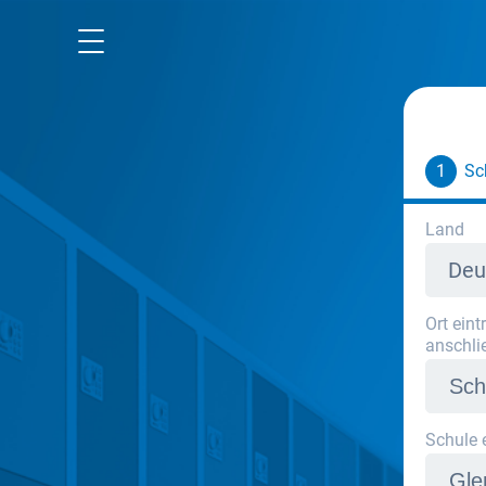
Mietra Website
Datenschutz
AGB
1
Sc
Impressum
Land
Deu
Ort ein
anschli
Schule 