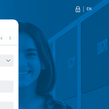
EN
4
5