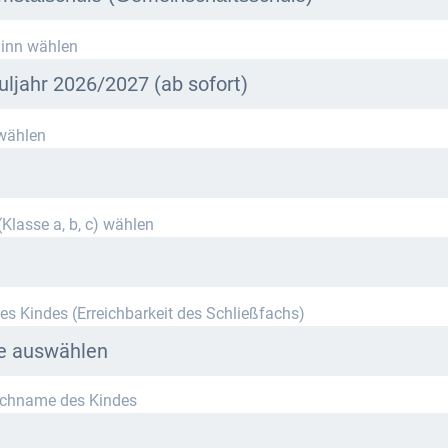
r Schule stehen derzeit leider keine Schließfächer zur Verfügung.
inn wählen
ieren Sie uns per E-Mail an
info@mietra.de
.
uljahr 2026/2027 (ab sofort)
wählen
ählen Sie die korrekte Klassenstufe im kommenden Schuljahr.
Klasse a, b, c) wählen
es Kindes (Erreichbarkeit des Schließfachs)
te auswählen
achname des Kindes