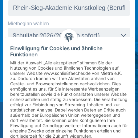
In dieser Schule stehen derzeit leider keine Schließfächer
Mietbeginn wählen
zur Verfügung. Bitte kontaktieren Sie uns per E-Mail
Schuljahr 2026/2027 (ab sofort)
an
info@mietra.de
.
Einwilligung für Cookies und ähnliche
Klasse wählen
Funktionen
Bitte wählen Sie die korrekte Klassenstufe im
5
Mit der Auswahl „Alle akzeptieren“ stimmen Sie der
kommenden Schuljahr.
Nutzung von Cookies und ähnlichen Technologien auf
unserer Website www.schließfaecher.de von Mietra e.K.
Zusatz (Klasse a, b, c) wählen
zu. Dadurch können wir Ihre Aktivitäten anhand von
Geräte- und Browsereinstellungen nachvollziehen. Dies
ermöglicht es uns, für Sie interessante Werbeanzeigen
?
bereitzustellen sowie die Funktionalitäten unserer Website
sicherzustellen und stetig zu verbessern. Die Verarbeitung
erfolgt zur Einbindung von Streaming-Inhalten und zur
Größe des Kindes (Erreichbarkeit des Schließfachs)
statistischen Analyse. Dabei werden Daten an Dritte auch
außerhalb der Europäischen Union weitergegeben und
Bitte auswählen
dort verarbeitet. Sie können unter Konfigurieren Ihre
Einwilligung auf Grundlage weiterer Informationen auch für
einzelne Zwecke oder einzelne Funktionen erteilen und
Vor-/Nachname des Kindes
dort jederzeit für die Zukunft widerrufen.