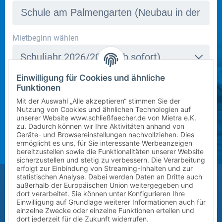
In dieser Schule stehen derzeit leider keine Schließfächer
Mietbeginn wählen
zur Verfügung. Bitte kontaktieren Sie uns per E-Mail
Schuljahr 2026/2027 (ab sofort)
an
info@mietra.de
.
Einwilligung für Cookies und ähnliche
Klasse wählen
Funktionen
Bitte wählen Sie die korrekte Klassenstufe im
5
Mit der Auswahl „Alle akzeptieren“ stimmen Sie der
kommenden Schuljahr.
Nutzung von Cookies und ähnlichen Technologien auf
unserer Website www.schließfaecher.de von Mietra e.K.
Zusatz (Klasse a, b, c) wählen
zu. Dadurch können wir Ihre Aktivitäten anhand von
Geräte- und Browsereinstellungen nachvollziehen. Dies
ermöglicht es uns, für Sie interessante Werbeanzeigen
?
bereitzustellen sowie die Funktionalitäten unserer Website
sicherzustellen und stetig zu verbessern. Die Verarbeitung
erfolgt zur Einbindung von Streaming-Inhalten und zur
Größe des Kindes (Erreichbarkeit des Schließfachs)
statistischen Analyse. Dabei werden Daten an Dritte auch
außerhalb der Europäischen Union weitergegeben und
Bitte auswählen
dort verarbeitet. Sie können unter Konfigurieren Ihre
Einwilligung auf Grundlage weiterer Informationen auch für
einzelne Zwecke oder einzelne Funktionen erteilen und
Vor-/Nachname des Kindes
dort jederzeit für die Zukunft widerrufen.