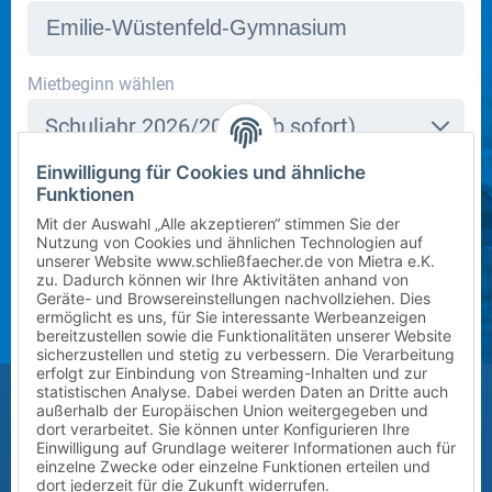
In dieser Schule stehen derzeit leider keine Schließfächer
Mietbeginn wählen
zur Verfügung. Bitte kontaktieren Sie uns per E-Mail
Schuljahr 2026/2027 (ab sofort)
an
info@mietra.de
.
Einwilligung für Cookies und ähnliche
Klasse wählen
Funktionen
Bitte wählen Sie die korrekte Klassenstufe im
5
Mit der Auswahl „Alle akzeptieren“ stimmen Sie der
kommenden Schuljahr.
Nutzung von Cookies und ähnlichen Technologien auf
unserer Website www.schließfaecher.de von Mietra e.K.
Zusatz (Klasse a, b, c) wählen
zu. Dadurch können wir Ihre Aktivitäten anhand von
Geräte- und Browsereinstellungen nachvollziehen. Dies
ermöglicht es uns, für Sie interessante Werbeanzeigen
?
bereitzustellen sowie die Funktionalitäten unserer Website
sicherzustellen und stetig zu verbessern. Die Verarbeitung
erfolgt zur Einbindung von Streaming-Inhalten und zur
Größe des Kindes (Erreichbarkeit des Schließfachs)
statistischen Analyse. Dabei werden Daten an Dritte auch
außerhalb der Europäischen Union weitergegeben und
Bitte auswählen
dort verarbeitet. Sie können unter Konfigurieren Ihre
Einwilligung auf Grundlage weiterer Informationen auch für
einzelne Zwecke oder einzelne Funktionen erteilen und
Vor-/Nachname des Kindes
dort jederzeit für die Zukunft widerrufen.