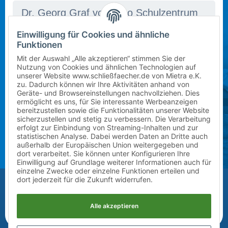
Einwilligung für Cookies und ähnliche
In dieser Schule stehen derzeit leider keine Schließfächer
Mietbeginn wählen
Funktionen
zur Verfügung. Bitte kontaktieren Sie uns per E-Mail
Schuljahr 2026/2027 (ab sofort)
an
info@mietra.de
.
Mit der Auswahl „Alle akzeptieren“ stimmen Sie der
Nutzung von Cookies und ähnlichen Technologien auf
unserer Website www.schließfaecher.de von Mietra e.K.
Klasse wählen
zu. Dadurch können wir Ihre Aktivitäten anhand von
Geräte- und Browsereinstellungen nachvollziehen. Dies
Bitte wählen Sie die korrekte Klassenstufe im
ermöglicht es uns, für Sie interessante Werbeanzeigen
1
kommenden Schuljahr.
bereitzustellen sowie die Funktionalitäten unserer Website
sicherzustellen und stetig zu verbessern. Die Verarbeitung
erfolgt zur Einbindung von Streaming-Inhalten und zur
Zusatz (Klasse a, b, c) wählen
statistischen Analyse. Dabei werden Daten an Dritte auch
außerhalb der Europäischen Union weitergegeben und
?
dort verarbeitet. Sie können unter Konfigurieren Ihre
Einwilligung auf Grundlage weiterer Informationen auch für
einzelne Zwecke oder einzelne Funktionen erteilen und
Vor-/Nachname des Kindes
dort jederzeit für die Zukunft widerrufen.
Alle akzeptieren