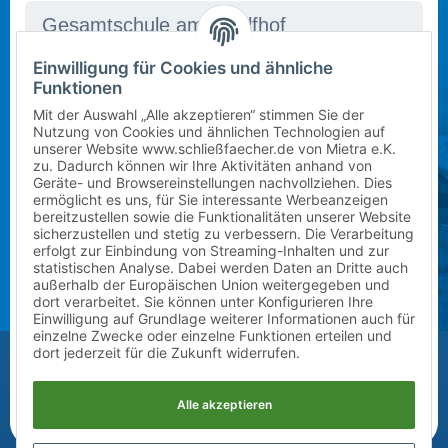
Einwilligung für Cookies und ähnliche
In dieser Schule stehen derzeit leider keine Schließfächer
Mietbeginn wählen
Funktionen
zur Verfügung. Bitte kontaktieren Sie uns per E-Mail
Schuljahr 2026/2027 (ab sofort)
an
info@mietra.de
.
Mit der Auswahl „Alle akzeptieren“ stimmen Sie der
Nutzung von Cookies und ähnlichen Technologien auf
unserer Website www.schließfaecher.de von Mietra e.K.
Klasse wählen
zu. Dadurch können wir Ihre Aktivitäten anhand von
Geräte- und Browsereinstellungen nachvollziehen. Dies
Bitte wählen Sie die korrekte Klassenstufe im
ermöglicht es uns, für Sie interessante Werbeanzeigen
7
kommenden Schuljahr.
bereitzustellen sowie die Funktionalitäten unserer Website
sicherzustellen und stetig zu verbessern. Die Verarbeitung
erfolgt zur Einbindung von Streaming-Inhalten und zur
Zusatz (Klasse a, b, c) wählen
statistischen Analyse. Dabei werden Daten an Dritte auch
außerhalb der Europäischen Union weitergegeben und
?
dort verarbeitet. Sie können unter Konfigurieren Ihre
Einwilligung auf Grundlage weiterer Informationen auch für
einzelne Zwecke oder einzelne Funktionen erteilen und
Vor-/Nachname des Kindes
dort jederzeit für die Zukunft widerrufen.
Alle akzeptieren