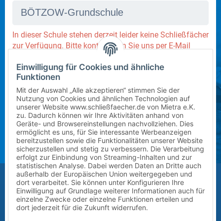
In dieser Schule stehen derzeit leider keine Schließfächer
zur Verfügung. Bitte kontaktieren Sie uns per E-Mail
an
info@mietra.de
.
Einwilligung für Cookies und ähnliche
Mietbeginn wählen
Funktionen
Schuljahr 2026/2027 (ab sofort)
Mit der Auswahl „Alle akzeptieren“ stimmen Sie der
Nutzung von Cookies und ähnlichen Technologien auf
unserer Website www.schließfaecher.de von Mietra e.K.
Klasse wählen
zu. Dadurch können wir Ihre Aktivitäten anhand von
Geräte- und Browsereinstellungen nachvollziehen. Dies
Bitte wählen Sie die korrekte Klassenstufe im
ermöglicht es uns, für Sie interessante Werbeanzeigen
kommenden Schuljahr.
bereitzustellen sowie die Funktionalitäten unserer Website
sicherzustellen und stetig zu verbessern. Die Verarbeitung
erfolgt zur Einbindung von Streaming-Inhalten und zur
Zusatz (Klasse a, b, c) wählen
statistischen Analyse. Dabei werden Daten an Dritte auch
außerhalb der Europäischen Union weitergegeben und
dort verarbeitet. Sie können unter Konfigurieren Ihre
Einwilligung auf Grundlage weiterer Informationen auch für
einzelne Zwecke oder einzelne Funktionen erteilen und
Vor-/Nachname des Kindes
dort jederzeit für die Zukunft widerrufen.