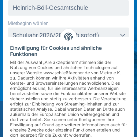
In dieser Schule stehen derzeit leider keine Schließfächer
Mietbeginn wählen
zur Verfügung. Bitte kontaktieren Sie uns per E-Mail
Schuljahr 2026/2027 (ab sofort)
an
info@mietra.de
.
Einwilligung für Cookies und ähnliche
Klasse wählen
Funktionen
Bitte wählen Sie die korrekte Klassenstufe im
5
Mit der Auswahl „Alle akzeptieren“ stimmen Sie der
kommenden Schuljahr.
Nutzung von Cookies und ähnlichen Technologien auf
unserer Website www.schließfaecher.de von Mietra e.K.
Zusatz (Klasse a, b, c) wählen
zu. Dadurch können wir Ihre Aktivitäten anhand von
Geräte- und Browsereinstellungen nachvollziehen. Dies
ermöglicht es uns, für Sie interessante Werbeanzeigen
?
bereitzustellen sowie die Funktionalitäten unserer Website
sicherzustellen und stetig zu verbessern. Die Verarbeitung
erfolgt zur Einbindung von Streaming-Inhalten und zur
Größe des Kindes (Erreichbarkeit des Schließfachs)
statistischen Analyse. Dabei werden Daten an Dritte auch
außerhalb der Europäischen Union weitergegeben und
Bitte auswählen
dort verarbeitet. Sie können unter Konfigurieren Ihre
Einwilligung auf Grundlage weiterer Informationen auch für
einzelne Zwecke oder einzelne Funktionen erteilen und
Vor-/Nachname des Kindes
dort jederzeit für die Zukunft widerrufen.