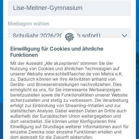
In dieser Schule stehen derzeit leider keine Schließfächer
Mietbeginn wählen
zur Verfügung. Bitte kontaktieren Sie uns per E-Mail
Schuljahr 2026/2027 (ab sofort)
an
info@mietra.de
.
Einwilligung für Cookies und ähnliche
Klasse wählen
Funktionen
Bitte wählen Sie die korrekte Klassenstufe im
5
Mit der Auswahl „Alle akzeptieren“ stimmen Sie der
kommenden Schuljahr.
Nutzung von Cookies und ähnlichen Technologien auf
unserer Website www.schließfaecher.de von Mietra e.K.
Zusatz (Klasse a, b, c) wählen
zu. Dadurch können wir Ihre Aktivitäten anhand von
Geräte- und Browsereinstellungen nachvollziehen. Dies
ermöglicht es uns, für Sie interessante Werbeanzeigen
?
bereitzustellen sowie die Funktionalitäten unserer Website
sicherzustellen und stetig zu verbessern. Die Verarbeitung
erfolgt zur Einbindung von Streaming-Inhalten und zur
Größe des Kindes (Erreichbarkeit des Schließfachs)
statistischen Analyse. Dabei werden Daten an Dritte auch
außerhalb der Europäischen Union weitergegeben und
Bitte auswählen
dort verarbeitet. Sie können unter Konfigurieren Ihre
Einwilligung auf Grundlage weiterer Informationen auch für
einzelne Zwecke oder einzelne Funktionen erteilen und
Vor-/Nachname des Kindes
dort jederzeit für die Zukunft widerrufen.