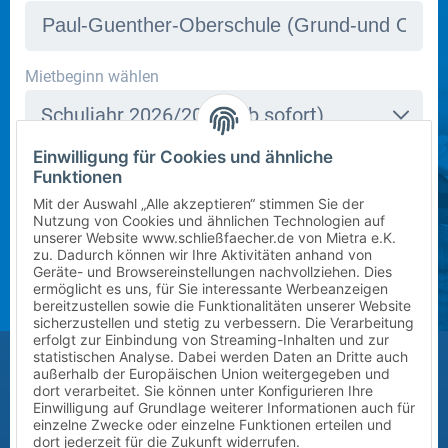
In dieser Schule stehen derzeit leider keine Schließfächer
Mietbeginn wählen
zur Verfügung. Bitte kontaktieren Sie uns per E-Mail
Schuljahr 2026/2027 (ab sofort)
an
info@mietra.de
.
Einwilligung für Cookies und ähnliche
Klasse wählen
Funktionen
Bitte wählen Sie die korrekte Klassenstufe im
5
Mit der Auswahl „Alle akzeptieren“ stimmen Sie der
kommenden Schuljahr.
Nutzung von Cookies und ähnlichen Technologien auf
unserer Website www.schließfaecher.de von Mietra e.K.
Zusatz (Klasse a, b, c) wählen
zu. Dadurch können wir Ihre Aktivitäten anhand von
Geräte- und Browsereinstellungen nachvollziehen. Dies
ermöglicht es uns, für Sie interessante Werbeanzeigen
?
bereitzustellen sowie die Funktionalitäten unserer Website
sicherzustellen und stetig zu verbessern. Die Verarbeitung
erfolgt zur Einbindung von Streaming-Inhalten und zur
Größe des Kindes (Erreichbarkeit des Schließfachs)
statistischen Analyse. Dabei werden Daten an Dritte auch
außerhalb der Europäischen Union weitergegeben und
Bitte auswählen
dort verarbeitet. Sie können unter Konfigurieren Ihre
Einwilligung auf Grundlage weiterer Informationen auch für
einzelne Zwecke oder einzelne Funktionen erteilen und
Vor-/Nachname des Kindes
dort jederzeit für die Zukunft widerrufen.